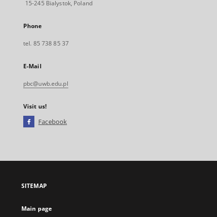
15-245 Bialystok, Poland
Phone
tel. 85 738 85 37
E-Mail
pbc@uwb.edu.pl
Visit us!
Facebook
External
link,
will
open
in
a
SITEMAP
new
tab
Main page