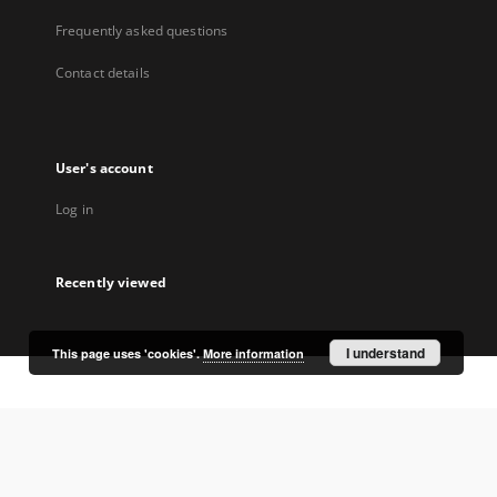
Frequently asked questions
Contact details
User's account
Log in
Recently viewed
I understand
This page uses 'cookies'.
More information
Coordinator:
University Library Jerzy Giedroyc in Białystok
Project participants: