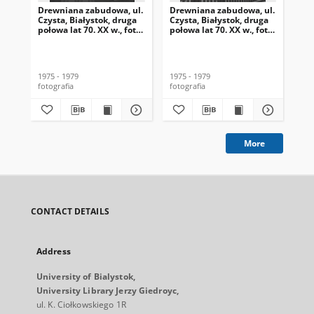
Drewniana zabudowa, ul.
Drewniana zabudowa, ul.
Dr
Czysta, Białystok, druga
Czysta, Białystok, druga
Czy
połowa lat 70. XX w., fot.
połowa lat 70. XX w., fot.
poł
ze zbiorów Andrzeja
ze zbiorów Andrzeja
ze 
Trzcińskiego
Trzcińskiego
Trz
1975 - 1979
1975 - 1979
197
fotografia
fotografia
fot
More
CONTACT DETAILS
Address
University of Bialystok,
University Library Jerzy Giedroyc,
ul. K. Ciołkowskiego 1R