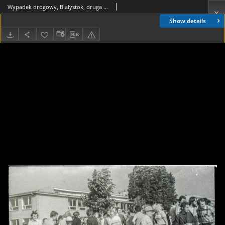
Wypadek drogowy, Białystok, druga połowa lat 70. XX w., fot. ze zbiorów Andrzeja Trzcińskiego
Show details