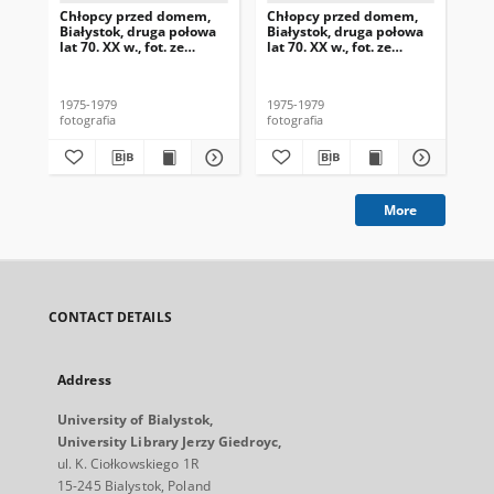
Chłopcy przed domem,
Chłopcy przed domem,
Ch
Białystok, druga połowa
Białystok, druga połowa
Bia
lat 70. XX w., fot. ze
lat 70. XX w., fot. ze
lat
zbiorów Andrzeja
zbiorów Andrzeja
zb
Trzcińskiego
Trzcińskiego
Trz
1975-1979
1975-1979
197
fotografia
fotografia
fot
More
CONTACT DETAILS
Address
University of Bialystok,
University Library Jerzy Giedroyc,
ul. K. Ciołkowskiego 1R
15-245 Bialystok, Poland