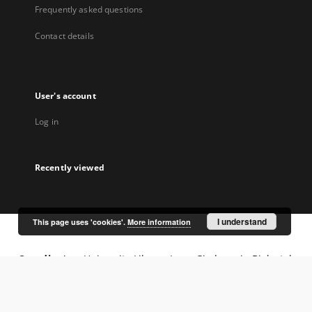
Frequently asked questions
Contact details
User's account
Log in
Recently viewed
I understand
This page uses 'cookies'.
More information
Coordinator:
University Library Jerzy Giedroyc in Białystok
Project participants: