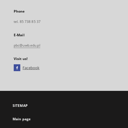
Phone
tel. 85 738 85 37
E-Mail
pbc@uwb.edu.pl
Visit us!
Facebook
External
link,
will
open
in
a
SITEMAP
new
tab
Main page