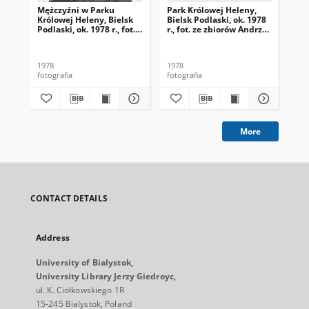
Mężczyźni w Parku
Park Królowej Heleny,
Mę
Królowej Heleny, Bielsk
Bielsk Podlaski, ok. 1978
pod
Podlaski, ok. 1978 r., fot.
r., fot. ze zbiorów Andrzej
197
ze zbiorów Andrzej
Trzcińskiego
And
Trzcińskiego
1978
1978
197
fotografia
fotografia
fot
More
CONTACT DETAILS
Address
University of Bialystok,
University Library Jerzy Giedroyc,
ul. K. Ciołkowskiego 1R
15-245 Bialystok, Poland