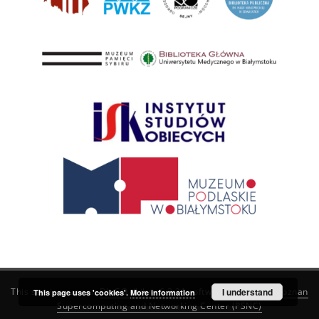
This service runs on
DInGO dLibra 6.3.21
software created by
I understand
Poznan
This page uses 'cookies'.
More information
Supercomputing and Networking Center (PSNC)