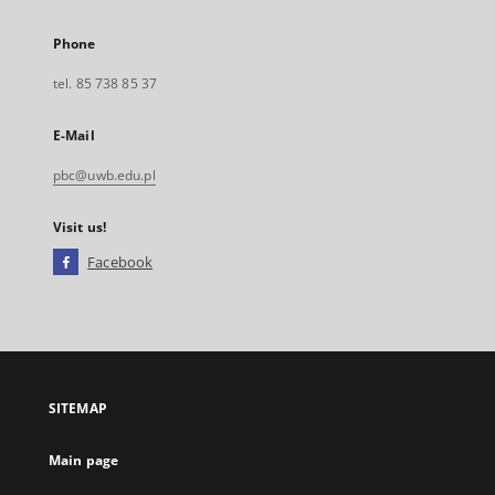
Phone
tel. 85 738 85 37
E-Mail
pbc@uwb.edu.pl
Visit us!
Facebook
External
link,
will
open
in
a
SITEMAP
new
tab
Main page