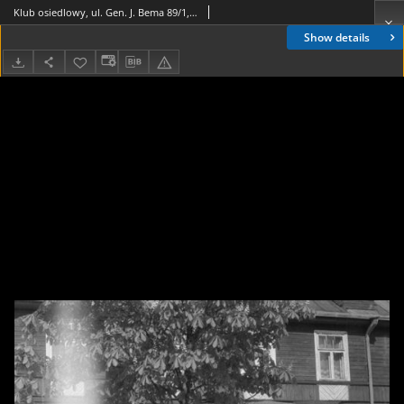
Klub osiedlowy, ul. Gen. J. Bema 89/1, Białystok, ok. 1975 r., fot. ze zbiorów Andrzeja Trzcińskiego
Show details