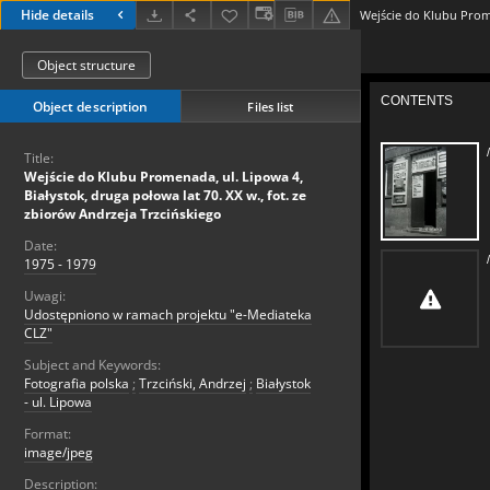
Hide details
Object structure
Object description
Files list
Title:
Wejście do Klubu Promenada, ul. Lipowa 4,
Białystok, druga połowa lat 70. XX w., fot. ze
zbiorów Andrzeja Trzcińskiego
Date:
1975 - 1979
Uwagi:
Udostępniono w ramach projektu "e-Mediateka
CLZ"
Subject and Keywords:
Fotografia polska
;
Trzciński, Andrzej
;
Białystok
- ul. Lipowa
Format:
image/jpeg
Description: