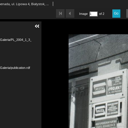
Wejście do Klubu Promenada, ul. Lipowa 4, Białystok, druga połowa lat 70. XX w., fot. ze zbiorów Andrzeja Trzcińskiego