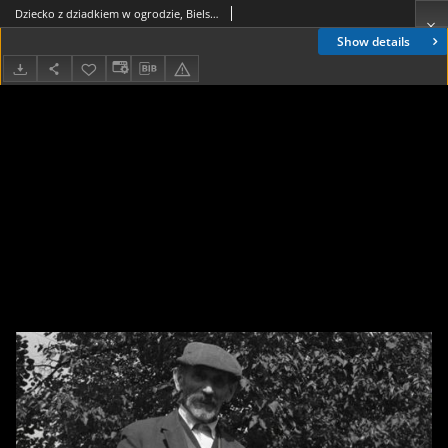
Dziecko z dziadkiem w ogrodzie, Bielsk Podlaski, druga połowa lat 70. XX w., fot. ze zbiorów Andrzeja Trzcińskiego
Show details