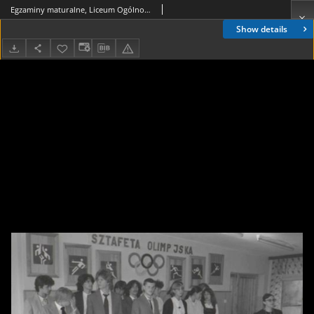
Egzaminy maturalne, Liceum Ogólnokształcące nr IV im. C.K.Norwida w Białymstoku, ul. Zwierzyniecka 9A, Białystok, druga połowa lat 70. XX w., fot. ze zbiorów Andrzeja Trzcińskiego
Show details