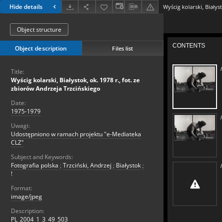
Hide details
Object structure
Object description
Files list
Title:
Wyścig kolarski, Białystok, ok. 1978 r., fot. ze
zbiorów Andrzeja Trzcińskiego
Date:
1975-1979
Uwagi:
Udostępniono w ramach projektu "e-Mediateka
CLZ"
Subject and Keywords:
Fotografia polska
;
Trzciński, Andrzej
;
Białystok
;
!
Format:
image/jpeg
Description:
PL_2004_1_3_49_503