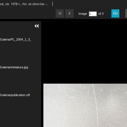
Wyścig kolarski, Białystok, ok. 1978 r., fot. ze zbiorów Andrzeja Trzcińskiego