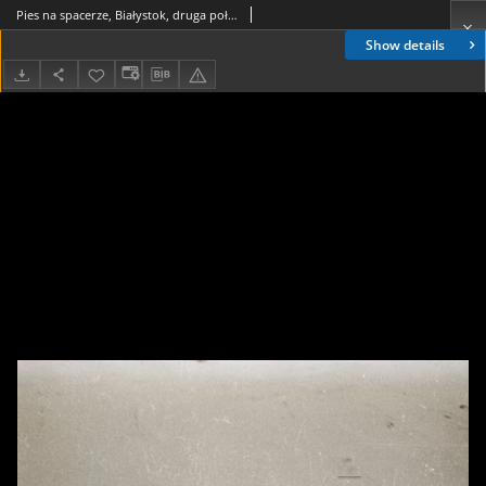
Pies na spacerze, Białystok, druga połowa lat 70. XX w., fot. ze zbiorów Andrzeja Trzcińskiego
Show details