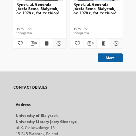
Rynek, ul. Generała
Rynek, ul. Generała
Ryn
Józefa Bema, Białystok,
Józefa Bema, Białystok,
Józ
ok. 1978 r., fot. ze zbiorów
ok. 1978 r., fot. ze zbiorów
ok.
Andrzeja Trzcińskiego
Andrzeja Trzcińskiego
And
1975-1979
1975-1979
197
fotografia
fotografia
fot
More
CONTACT DETAILS
Address
University of Bialystok,
University Library Jerzy Giedroyc,
ul. K. Ciołkowskiego 1R
15-245 Bialystok, Poland