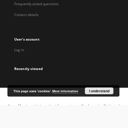
Frequently asked questions
Contact details
User's account
Log in
Recently viewed
I understand
This page uses 'cookies'.
More information
Coordinator:
University Library Jerzy Giedroyc in Białystok
Project participants: