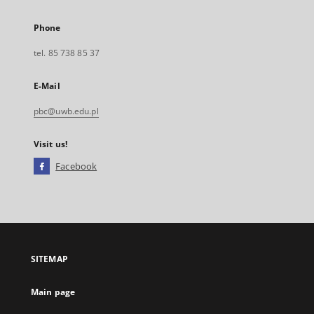
Phone
tel. 85 738 85 37
E-Mail
pbc@uwb.edu.pl
Visit us!
Facebook
External
link,
will
open
in
a
SITEMAP
new
tab
Main page