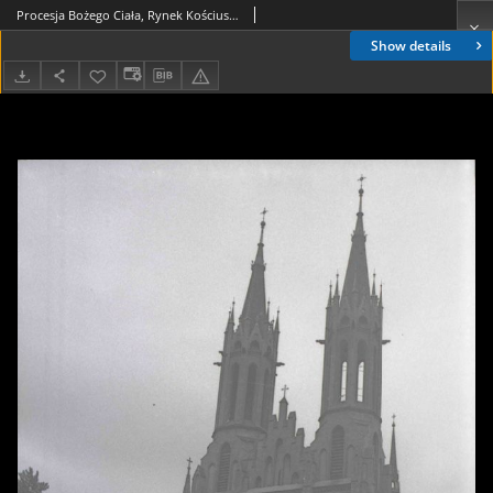
Procesja Bożego Ciała, Rynek Kościuszki, Białystok, druga połowa lat 70. XX w., fot. ze zbiorów Andrzeja Trzcińskiego
Show details