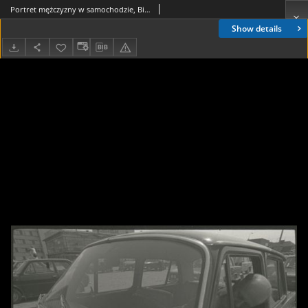
Portret mężczyzny w samochodzie, Białystok, druga połowa lat 70. XX w., fot. ze zbiorów Andrzeja Trzcińskiego
Show details