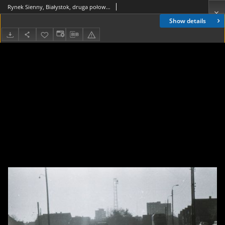
Rynek Sienny, Białystok, druga połowa lat 70. XX w., fot. ze zbiorów Andrzeja Trzcińskiego
Show details