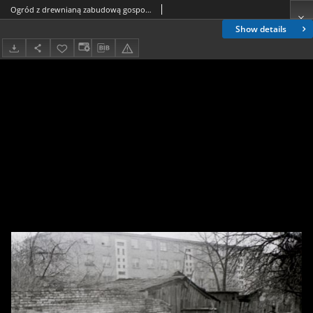
Ogród z drewnianą zabudową gospodarczą, Białystok, druga połowa lat 70. XX w., fot. ze zbiorów Andrzeja Trzcińskiego
Show details