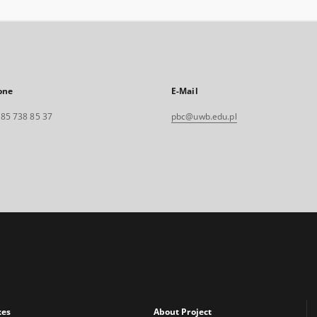
one
E-Mail
. 85 738 85 37
pbc@uwb.edu.pl
xes
About Project