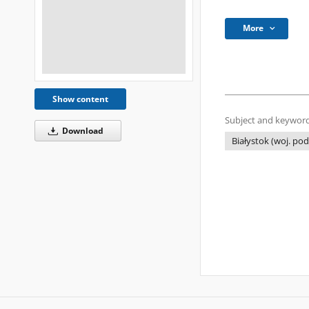
More
Show content
Subject and keyword
Download
Białystok (woj. podl