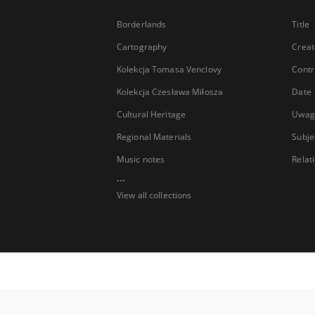
Borderlands
Title
Cartography
Creat
Kolekcja Tomasa Venclovy
Contr
Kolekcja Czesława Miłosza
Date
Cultural Heritage
Uwag
Regional Materials
Subje
Music notes
Relat
...
View all collections