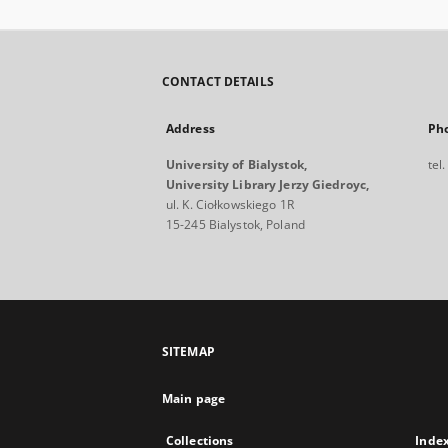
CONTACT DETAILS
Address
Ph
University of Bialystok,
tel
University Library Jerzy Giedroyc,
ul. K. Ciołkowskiego 1R
15-245 Bialystok, Poland
SITEMAP
Main page
Collections
Inde