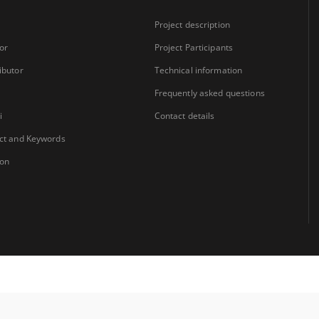
Project description
or
Project Participants
ibutor
Technical information
Frequently asked questions
i
Contact details
ct and Keywords
ion
Coordinator:
University Library Jerzy Giedroyc in Białystok