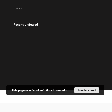
Log in
Recently viewed
I understand
This page uses 'cookies'.
More information