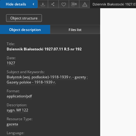
Hide details
Dziennik Białostocki 1927.0
Object structure
Object description
Files list
Title:
Dziennik Białostocki 1927.07.11 R.5 nr 192
Date:
1927
Subject and Keywords:
Białystok (woj. podlaskie)-1918-1939 r. - gazety
;
Gazety polskie - 1918-1939 r.
Format:
application/pdf
Description:
sygn. Mf 122
Resource Type:
gazeta
Language: