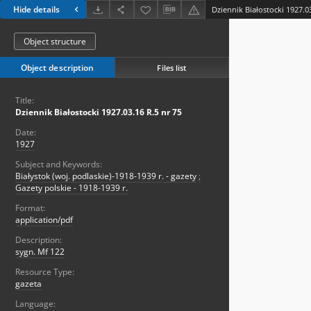
Hide details
Dziennik Białostocki 1927.0
Object structure
Object description
Files list
Title:
Dziennik Białostocki 1927.03.16 R.5 nr 75
Date:
1927
Subject and Keywords:
Białystok (woj. podlaskie)-1918-1939 r. - gazety
;
Gazety polskie - 1918-1939 r.
Format:
application/pdf
Description:
sygn. Mf 122
Resource Type:
gazeta
Language: