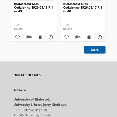
Białostocki Głos
Białostocki Głos
Bia
Codzienny 1926.08.18 R.1
Codzienny 1926.08.17 R.1
Cod
nr 49
nr 48
nr 
1926
1926
192
gazeta
gazeta
gaz
More
CONTACT DETAILS
Address
University of Bialystok,
University Library Jerzy Giedroyc,
ul. K. Ciołkowskiego 1R
15-245 Bialystok, Poland