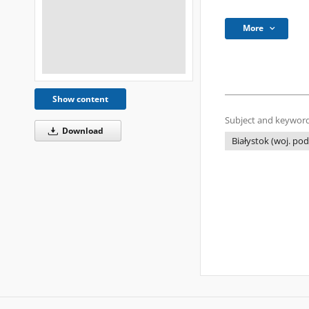
More
Show content
Subject and keyword
Download
Białystok (woj. podl