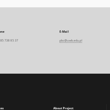
one
E-Mail
. 85 738 85 37
pbc@uwb.edu.pl
xes
About Project