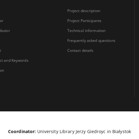
Project description
or
Project Participants
ibutor
Technical information
Frequently asked questions
i
Contact details
ct and Keywords
ion
Coordinator:
University Library Jerzy Giedroyc in Białystok