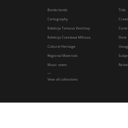
Borderlands
Title
Cartography
Creat
Kolekcja Tomasa Venclovy
Contr
Kolekcja Czesława Miłosza
Date
Cultural Heritage
Uwag
Regional Materials
Subje
Music notes
Relat
...
View all collections