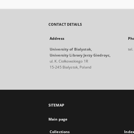
CONTACT DETAILS
Address
Ph
University of Bialystok,
tel
University Library Jerzy Giedroyc,
ul. K. Ciołkowskiego 1R
15-245 Bialystok, Poland
SITEMAP
Main page
Collections
Inde