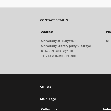
CONTACT DETAILS
Address
Ph
University of Bialystok,
tel
University Library Jerzy Giedroyc,
ul. K. Ciołkowskiego 1R
15-245 Bialystok, Poland
SITEMAP
Main page
Collections
Inde