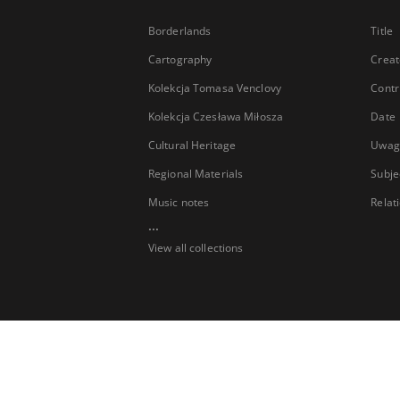
Borderlands
Title
Cartography
Creat
Kolekcja Tomasa Venclovy
Contr
Kolekcja Czesława Miłosza
Date
Cultural Heritage
Uwag
Regional Materials
Subje
Music notes
Relat
...
View all collections