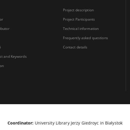
Project description
or
Project Participants
ibutor
Technical information
Frequently asked questions
i
Contact details
ct and Keywords
ion
Coordinator:
University Library Jerzy Giedroyc in Białystok