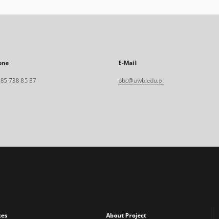
one
E-Mail
. 85 738 85 37
pbc@uwb.edu.pl
xes
About Project