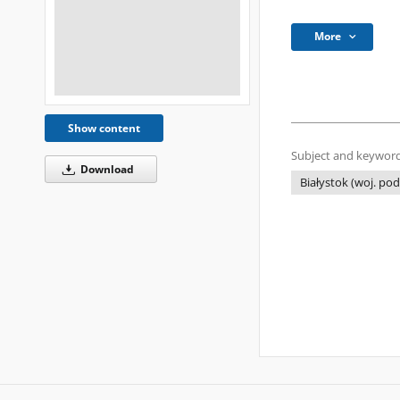
More
Show content
Subject and keyword
Download
Białystok (woj. podl