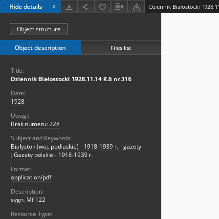
Hide details
Dziennik Białostocki 1928.1
Object structure
Object description
Files list
Title:
Dziennik Białostocki 1928.11.14 R.6 nr 316
Date:
1928
Uwagi:
Brak numeru: 228
Subject and Keywords:
Białystok (woj. podlaskie) - 1918-1939 r. - gazety
;
Gazety polskie - 1918-1939 r.
Format:
application/pdf
Description:
sygn. Mf 122
Resource Type: