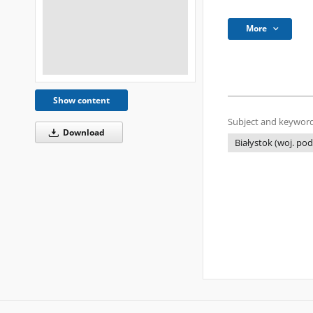
More
Show content
Subject and keyword
Download
Białystok (woj. podl