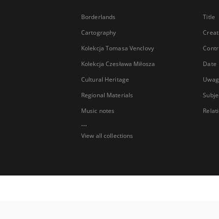
Borderlands
Title
Cartography
Creat
Kolekcja Tomasa Venclovy
Contr
Kolekcja Czesława Miłosza
Date
Cultural Heritage
Uwag
Regional Materials
Subje
Music notes
Relat
...
View all collections