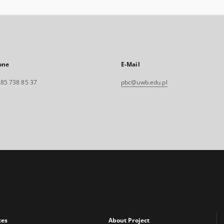
one
E-Mail
. 85 738 85 37
pbc@uwb.edu.pl
xes
About Project