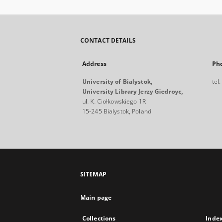
CONTACT DETAILS
Address
Ph
University of Bialystok,
tel
University Library Jerzy Giedroyc,
ul. K. Ciołkowskiego 1R
15-245 Bialystok, Poland
SITEMAP
Main page
Collections
Inde