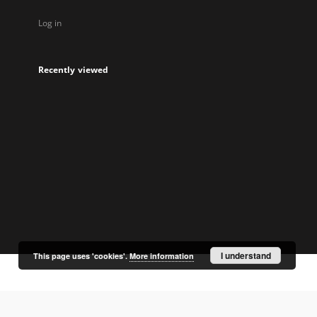
Log in
Recently viewed
I understand
This page uses 'cookies'.
More information