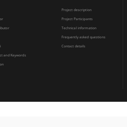
Project description
or
Project Participants
ibutor
Technical information
Frequently asked questions
i
Contact details
ct and Keywords
ion
Coordinator:
University Library Jerzy Giedroyc in Białystok