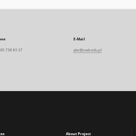
one
E-Mail
. 85 738 85 37
pbc@uwb.edu.pl
xes
About Project