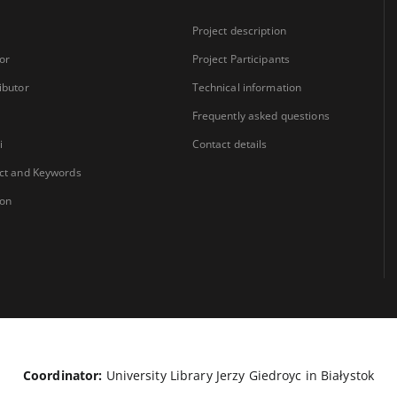
Project description
or
Project Participants
ibutor
Technical information
Frequently asked questions
i
Contact details
ct and Keywords
ion
Coordinator:
University Library Jerzy Giedroyc in Białystok