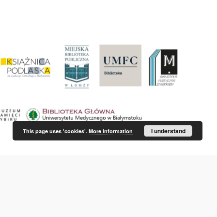
I understand
This page uses 'cookies'.
More information