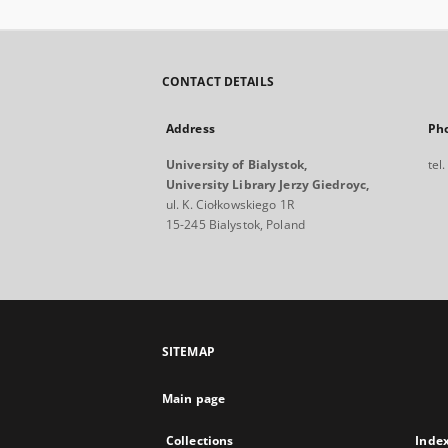
CONTACT DETAILS
Address
Ph
University of Bialystok,
tel
University Library Jerzy Giedroyc,
ul. K. Ciołkowskiego 1R
15-245 Bialystok, Poland
SITEMAP
Main page
Collections
Inde