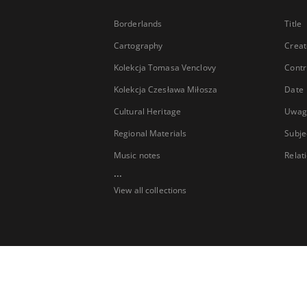
Borderlands
Title
Cartography
Creat
Kolekcja Tomasa Venclovy
Contr
Kolekcja Czesława Miłosza
Date
Cultural Heritage
Uwag
Regional Materials
Subje
Music notes
Relat
...
View all collections