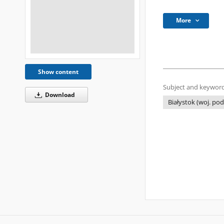
More
Show content
Subject and keyword
Download
Białystok (woj. podl