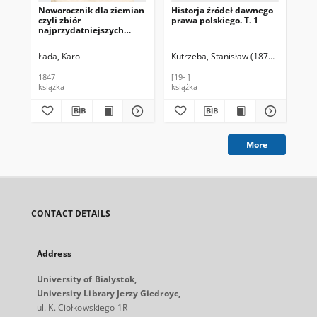
Noworocznik dla ziemian
Historja źródeł dawnego
Zbi
czyli zbiór
prawa polskiego. T. 1
pos
najprzydatniejszych
ro
wiadomości z prawa
gu
cywilnego, przepisów
Pol
Łada, Karol
Kutrzeba, Stanisław (1876-1946)
God
administracyjnych i
wy
skarbowych, tudzież
18
1847
[19- ]
188
wyrachowań, rolnictwa,
wy
książka
książka
źró
przemysłu i handlu
Kró
dotyczących. R. 3 / wydał
26,
K. Ł.
More
CONTACT DETAILS
Address
University of Bialystok,
University Library Jerzy Giedroyc,
ul. K. Ciołkowskiego 1R