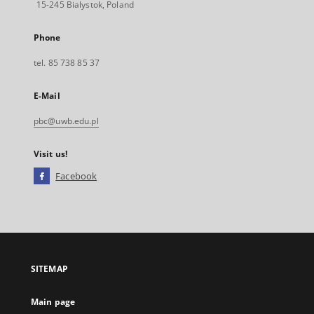
15-245 Bialystok, Poland
Phone
tel. 85 738 85 37
E-Mail
pbc@uwb.edu.pl
Visit us!
Facebook
External
link,
will
open
in
a
SITEMAP
new
tab
Main page