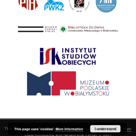
This service runs on
DInGO dLibra 6.3.21
software created by
I understand
Poznan
This page uses 'cookies'.
More information
Supercomputing and Networking Center (PSNC)