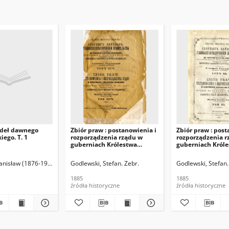
ódeł dawnego
Zbiór praw : postanowienia i
Zbiór praw : post
iego. T. 1
rozporządzenia rządu w
rozporządzenia r
guberniach Królestwa
guberniach Król
Polskiego obowiązujące,
Polskiego obowią
wydane po zniesieniu w
wydane po znies
tanisław (1876-1946)
Godlewski, Stefan. Zebr.
Godlewski, Stefan.
1871 roku urzędowego
1871 roku urzęd
wydania Dziennika Praw
wydania Dzienni
1885
1885
Królestwa Polskiego. T. 26,
Królestwa Polskie
źródła historyczne
źródła historyczne
1884
1881