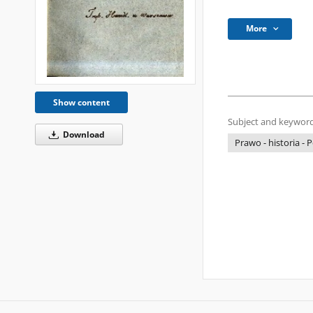
More
Show content
Subject and keyword
Download
Prawo - historia - 