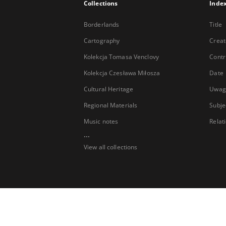
Collections
Inde
Borderlands
Title
Cartography
Creat
Kolekcja Tomasa Venclovy
Contr
Kolekcja Czesława Miłosza
Date
Cultural Heritage
Uwag
Regional Materials
Subje
Music notes
Relat
...
View all collections