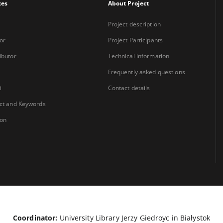
xes
About Project
Project description
or
Project Participants
ibutor
Technical information
Frequently asked questions
i
Contact details
ct and Keywords
ion
Coordinator:
University Library Jerzy Giedroyc in Białystok