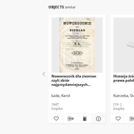
OBJECTS
similar
Noworocznik dla ziemian
Historja źr
czyli zbiór
prawa polsk
najprzydatniejszych
wiadomości z prawa
cywilnego, przepisów
Łada, Karol
Kutrzeba, S
administracyjnych i
skarbowych, tudzież
1847
[19- ]
wyrachowań, rolnictwa,
książka
książka
przemysłu i handlu
dotyczących. R. 3 / wydał K.
Ł.