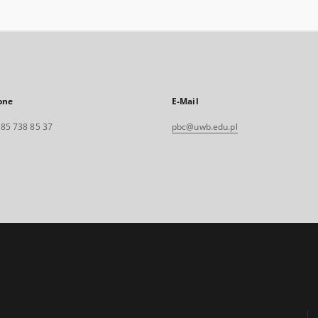
one
E-Mail
. 85 738 85 37
pbc@uwb.edu.pl