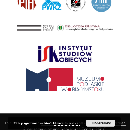
This service runs on
DInGO dLibra 6.3.21
software created by
I understand
Poznan
This page uses 'cookies'.
More information
Supercomputing and Networking Center (PSNC)