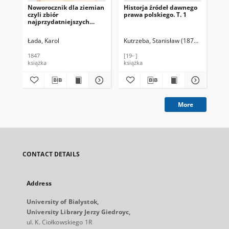
Noworocznik dla ziemian
Historja źródeł dawnego
Zbi
czyli zbiór
prawa polskiego. T. 1
pos
najprzydatniejszych
ro
wiadomości z prawa
gu
cywilnego, przepisów
Pol
Łada, Karol
Kutrzeba, Stanisław (1876-1946)
God
administracyjnych i
wy
skarbowych, tudzież
18
1847
[19- ]
188
wyrachowań, rolnictwa,
wy
książka
książka
źró
przemysłu i handlu
Kró
dotyczących. R. 3 / wydał
26,
K. Ł.
More
CONTACT DETAILS
Address
University of Bialystok,
University Library Jerzy Giedroyc,
ul. K. Ciołkowskiego 1R