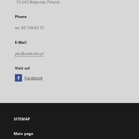
15-245 Bialystok, Poland
Phone
tel. 85 738 85 37
E-Mail
pbc@uwb.edu.pl
Visit us!
Facebook
External
link,
will
open
in
a
SITEMAP
new
tab
Main page