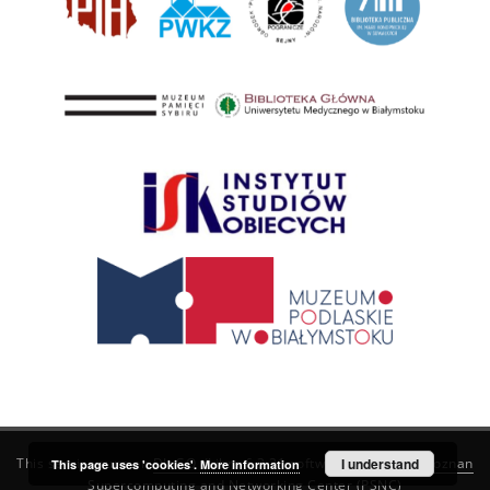
This service runs on
DInGO dLibra 6.3.21
software created by
I understand
Poznan
This page uses 'cookies'.
More information
Supercomputing and Networking Center (PSNC)