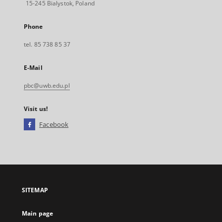
15-245 Bialystok, Poland
Phone
tel. 85 738 85 37
E-Mail
pbc@uwb.edu.pl
Visit us!
Facebook
External
link,
will
open
in
a
SITEMAP
new
tab
Main page