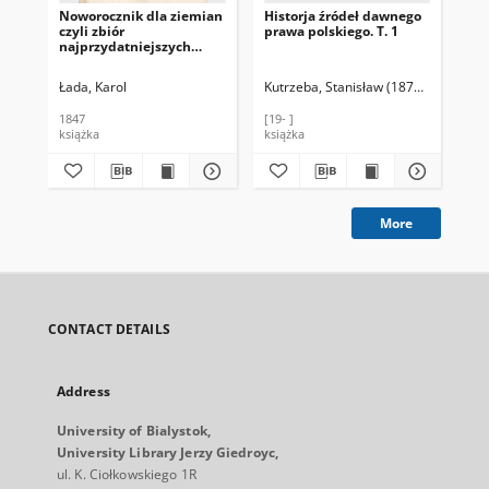
Noworocznik dla ziemian
Historja źródeł dawnego
Zbi
czyli zbiór
prawa polskiego. T. 1
pos
najprzydatniejszych
ro
wiadomości z prawa
gu
cywilnego, przepisów
Pol
Łada, Karol
Kutrzeba, Stanisław (1876-1946)
God
administracyjnych i
wy
skarbowych, tudzież
18
1847
[19- ]
188
wyrachowań, rolnictwa,
wy
książka
książka
źró
przemysłu i handlu
Kró
dotyczących. R. 3 / wydał
26,
K. Ł.
More
CONTACT DETAILS
Address
University of Bialystok,
University Library Jerzy Giedroyc,
ul. K. Ciołkowskiego 1R