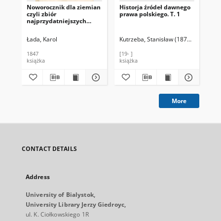
Noworocznik dla ziemian
Historja źródeł dawnego
Zbi
czyli zbiór
prawa polskiego. T. 1
pos
najprzydatniejszych
ro
wiadomości z prawa
gu
cywilnego, przepisów
Pol
Łada, Karol
Kutrzeba, Stanisław (1876-1946)
God
administracyjnych i
wy
skarbowych, tudzież
18
1847
[19- ]
188
wyrachowań, rolnictwa,
wy
książka
książka
źró
przemysłu i handlu
Kró
dotyczących. R. 3 / wydał
26,
K. Ł.
More
CONTACT DETAILS
Address
University of Bialystok,
University Library Jerzy Giedroyc,
ul. K. Ciołkowskiego 1R