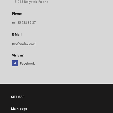
15-245 Bialystok, Poland
Phone
tel. 85 738 85 37
E-Mail
pbc@uwb.edu.pl
Visit us!
Facebook
External
link,
will
open
in
a
SITEMAP
new
tab
Main page