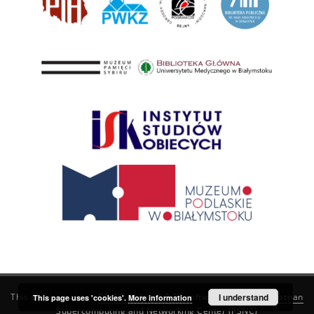
This service runs on
DInGO dLibra 6.3.21
software created by
I understand
Poznan
This page uses 'cookies'.
More information
Supercomputing and Networking Center (PSNC)