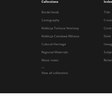
Collections
Inde
Borderlands
Title
Cartography
Creat
Kolekcja Tomasa Venclovy
Contr
Kolekcja Czesława Miłosza
Date
Cultural Heritage
Uwag
Regional Materials
Subje
Music notes
Relat
...
View all collections