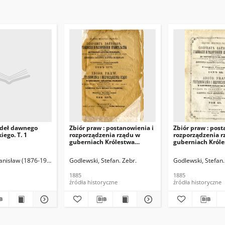
ódeł dawnego
Zbiór praw : postanowienia i
Zbiór praw : post
iego. T. 1
rozporządzenia rządu w
rozporządzenia r
guberniach Królestwa
guberniach Król
Polskiego obowiązujące,
Polskiego obowią
wydane po zniesieniu w
wydane po znies
tanisław (1876-1946)
Godlewski, Stefan. Zebr.
Godlewski, Stefan.
1871 roku urzędowego
1871 roku urzęd
wydania Dziennika Praw
wydania Dzienni
1885
1885
Królestwa Polskiego. T. 26,
Królestwa Polskie
źródła historyczne
źródła historyczne
1884
1881