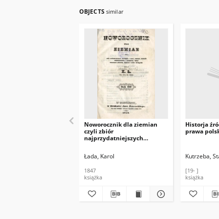
OBJECTS
similar
Noworocznik dla ziemian
Historja źr
czyli zbiór
prawa polsk
najprzydatniejszych
wiadomości z prawa
cywilnego, przepisów
Łada, Karol
Kutrzeba, S
administracyjnych i
skarbowych, tudzież
1847
[19- ]
wyrachowań, rolnictwa,
książka
książka
przemysłu i handlu
dotyczących. R. 3 / wydał K.
Ł.