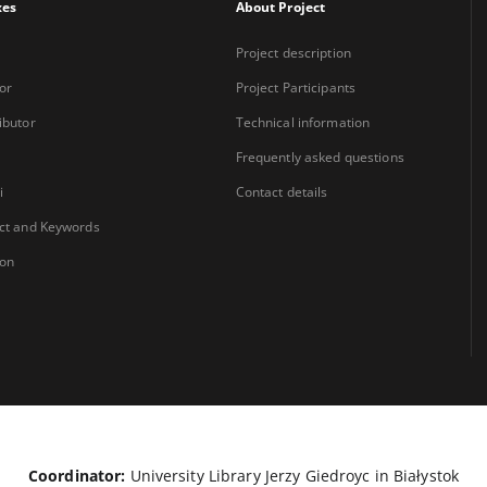
xes
About Project
Project description
or
Project Participants
ibutor
Technical information
Frequently asked questions
i
Contact details
ct and Keywords
ion
Coordinator:
University Library Jerzy Giedroyc in Białystok