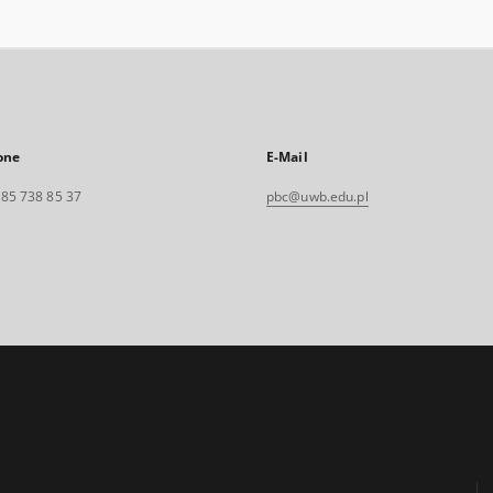
one
E-Mail
. 85 738 85 37
pbc@uwb.edu.pl