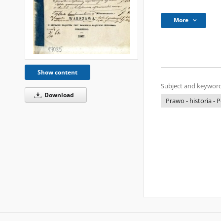
More
Show content
Subject and keyword
Download
Prawo - historia - 