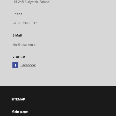
15-245 Bialystok, Poland
Phone
tel. 85 738 85 37
E-Mail
pbc@uwb.edu.pl
Visit us!
Facebook
External
link,
will
open
in
a
SITEMAP
new
tab
Main page