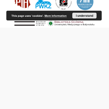
I understand
This page uses 'cookies'.
More information
This service runs on
DInGO dLibra 6.3.21
software created by
Poznan
Supercomputing and Networking Center (PSNC)