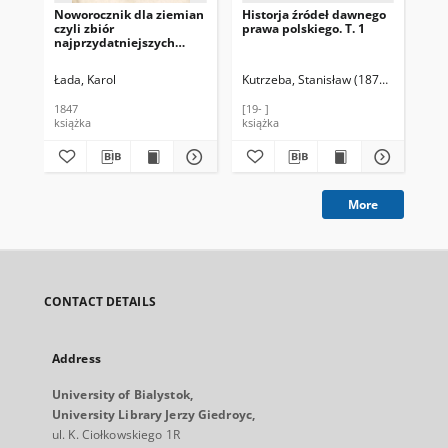
Noworocznik dla ziemian
Historja źródeł dawnego
Zbi
czyli zbiór
prawa polskiego. T. 1
pos
najprzydatniejszych
ro
wiadomości z prawa
gu
cywilnego, przepisów
Pol
Łada, Karol
Kutrzeba, Stanisław (1876-1946)
God
administracyjnych i
wy
skarbowych, tudzież
18
1847
[19- ]
188
wyrachowań, rolnictwa,
wy
książka
książka
źró
przemysłu i handlu
Kró
dotyczących. R. 3 / wydał
26,
K. Ł.
More
CONTACT DETAILS
Address
University of Bialystok,
University Library Jerzy Giedroyc,
ul. K. Ciołkowskiego 1R