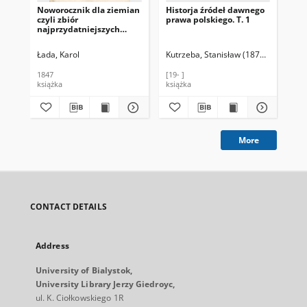
Noworocznik dla ziemian
Historja źródeł dawnego
Zbi
czyli zbiór
prawa polskiego. T. 1
pos
najprzydatniejszych
ro
wiadomości z prawa
gu
cywilnego, przepisów
Pol
Łada, Karol
Kutrzeba, Stanisław (1876-1946)
God
administracyjnych i
wy
skarbowych, tudzież
18
1847
[19- ]
188
wyrachowań, rolnictwa,
wy
książka
książka
źró
przemysłu i handlu
Kró
dotyczących. R. 3 / wydał
26,
K. Ł.
More
CONTACT DETAILS
Address
University of Bialystok,
University Library Jerzy Giedroyc,
ul. K. Ciołkowskiego 1R