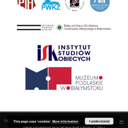
This service runs on
DInGO dLibra 6.3.21
software created by
I understand
Poznan
This page uses 'cookies'.
More information
Supercomputing and Networking Center (PSNC)