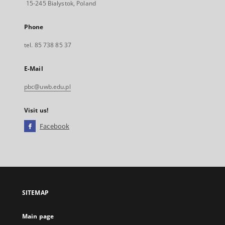
15-245 Bialystok, Poland
Phone
tel. 85 738 85 37
E-Mail
pbc@uwb.edu.pl
Visit us!
Facebook
External
link,
will
open
in
a
SITEMAP
new
tab
Main page