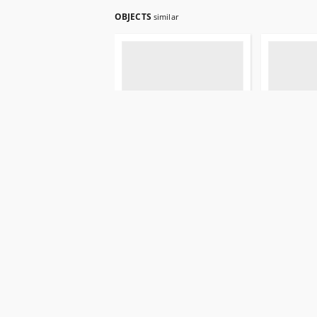
OBJECTS
similar
Jedność Narodowa
Jedność Na
1946.06.30 R.3 nr 98
1946.06.29 
1946
1946
gazeta
gazeta