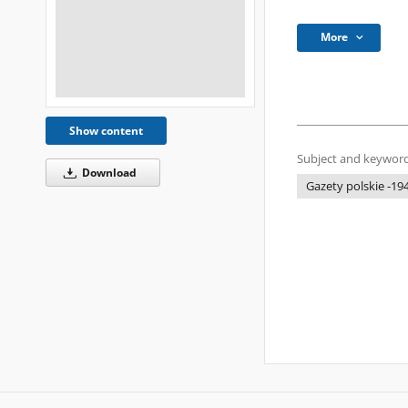
More
Show content
Subject and keyword
Download
Gazety polskie -194