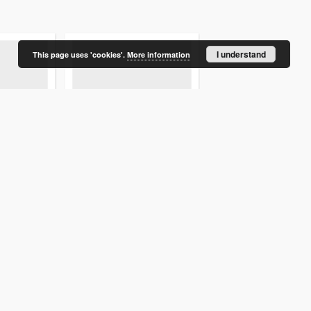
I understand
This page uses 'cookies'.
More information
wa
Jedność Narodowa
Jedność Narodowa
 99
1946.07.06 R.3 nr 103
1946.07.05 R.3 nr 102
1946
1946
gazeta
gazeta
More