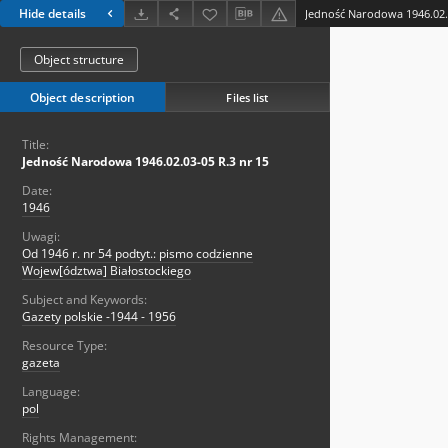
Hide details
Jedność Narodowa 1946.02.0
Object structure
Object description
Files list
Title:
Jedność Narodowa 1946.02.03-05 R.3 nr 15
Date:
1946
Uwagi:
Od 1946 r. nr 54 podtyt.: pismo codzienne
Wojew[ództwa] Białostockiego
Subject and Keywords:
Gazety polskie -1944 - 1956
Resource Type:
gazeta
Language:
pol
Rights Management: