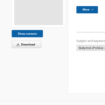
More
Show content
Subject and keyword
Download
Białystok (Polska) -