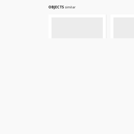
OBJECTS
similar
Białostocki Kurier Polski
Białostocki
1924.10.19 R.1 nr 34
1924.12.31 
1924
1924
gazeta
gazeta