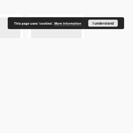
I understand
This page uses 'cookies'.
More information
r Polski
Białostocki Kurier Polski
Białostocki Kurier Pols
 12
1924.09.24 R.1 nr 11
1924.09.20 R.1 nr 8
1924
1924
gazeta
gazeta
More