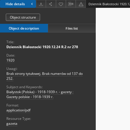
Hide details
Dziennik Białostocki 1920.1
Object structure
Object description
Files list
Title:
Dziennik Białostocki 1920.12.24 R.2 nr 278
Date:
1920
Uwagi:
Brak strony tytułowej. Brak numerów od 137 do
252.
Subject and Keywords:
Białystok (Polska) - 1918-1939 r. - gazety
;
Gazety polskie - 1918-1939 r.
Format:
application/pdf
Resource Type:
gazeta