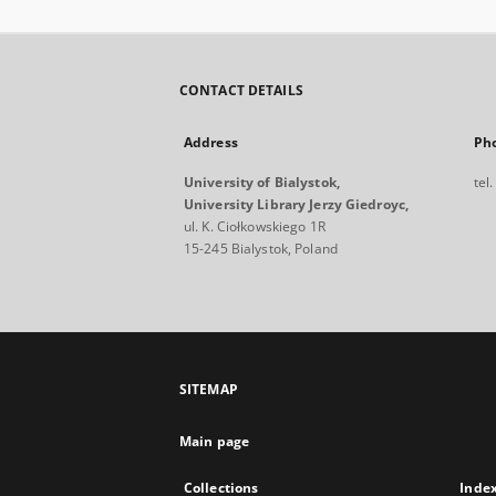
CONTACT DETAILS
Address
Ph
University of Bialystok,
tel
University Library Jerzy Giedroyc,
ul. K. Ciołkowskiego 1R
15-245 Bialystok, Poland
SITEMAP
Main page
Collections
Inde