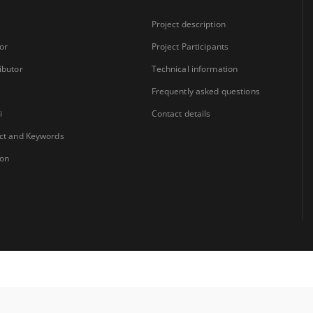
Project description
or
Project Participants
ibutor
Technical information
Frequently asked questions
i
Contact details
ct and Keywords
ion
Coordinator:
University Library Jerzy Giedroyc in Białystok