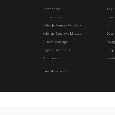
Borderlands
Title
Cartography
Creat
Kolekcja Tomasa Venclovy
Contr
Kolekcja Czesława Miłosza
Date
Cultural Heritage
Uwag
Regional Materials
Subje
Music notes
Relat
...
View all collections