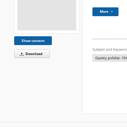
More
Show content
Subject and keyword
Download
Gazety polskie -194