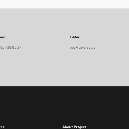
one
E-Mail
. 85 738 85 37
pbc@uwb.edu.pl
xes
About Project