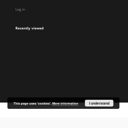
Log in
Recently viewed
I understand
This page uses 'cookies'.
More information