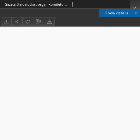
Gazeta Białostocka : organ Komitetu Wojewódzkiego Polskiej Zjednoczonej Partii Robotniczej 1952.08.02-03 R.2 nr 184
Show details