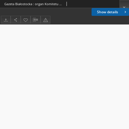
Gazeta Białostocka : organ Komitetu Wojewódzkiego Polskiej Zjednoczonej Partii Robotniczej 1952.06.14-15 R.2 nr 142
Show details