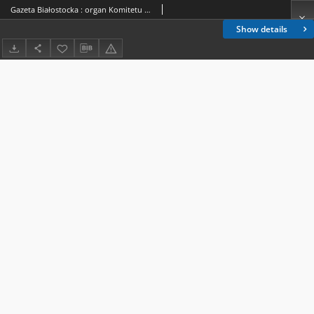
Gazeta Białostocka : organ Komitetu Wojewódzkiego Polskiej Zjednoczonej Partii Robotniczej 1952.06.28-29 R.2 nr 154
Show details