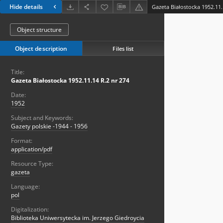
Hide details
Gazeta Białostocka 1952.11.
Object structure
Object description
Files list
Title:
Gazeta Białostocka 1952.11.14 R.2 nr 274
Date:
1952
Subject and Keywords:
Gazety polskie -1944 - 1956
Format:
application/pdf
Resource Type:
gazeta
Language:
pol
Digitalization:
Biblioteka Uniwersytecka im. Jerzego Giedroycia