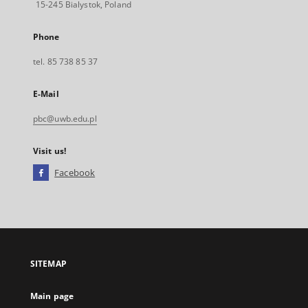
15-245 Bialystok, Poland
Phone
tel. 85 738 85 37
E-Mail
pbc@uwb.edu.pl
Visit us!
Facebook
External
link,
will
open
in
a
SITEMAP
new
tab
Main page