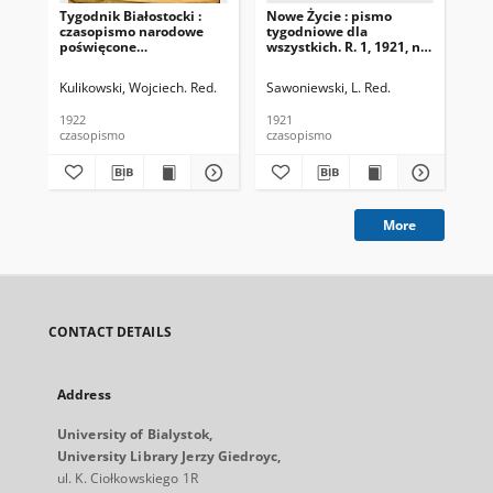
Tygodnik Białostocki :
Nowe Życie : pismo
Dro
czasopismo narodowe
tygodniowe dla
Nr 
poświęcone
wszystkich. R. 1, 1921, nr
zagadnieniom
15
politycznym, społecznym
Kulikowski, Wojciech. Red.
Sawoniewski, L. Red.
i ekonomicznym z
uwzględnieniem spraw
1922
1921
193
miejscowych. 1922 R. 1
czasopismo
czasopismo
cza
Nr 1
More
CONTACT DETAILS
Address
University of Bialystok,
University Library Jerzy Giedroyc,
ul. K. Ciołkowskiego 1R