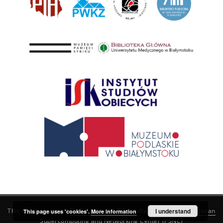
This service runs on
DInGO dLibra 6.3.21
software created by
I understand
Poznan
This page uses 'cookies'.
More information
Supercomputing and Networking Center (PSNC)