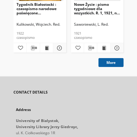
Tygodnik Białostocki :
Nowe Życie : pismo
Dro
czasopismo narodowe
tygodniowe dla
Nr 
poświęcone
wszystkich. R. 1, 1921, nr
zagadnieniom
15
politycznym, społecznym
Kulikowski, Wojciech. Red.
Sawoniewski, L. Red.
i ekonomicznym z
uwzględnieniem spraw
1922
1921
193
miejscowych. 1922 R. 1
czasopismo
czasopismo
cza
Nr 1
More
CONTACT DETAILS
Address
University of Bialystok,
University Library Jerzy Giedroyc,
ul. K. Ciołkowskiego 1R