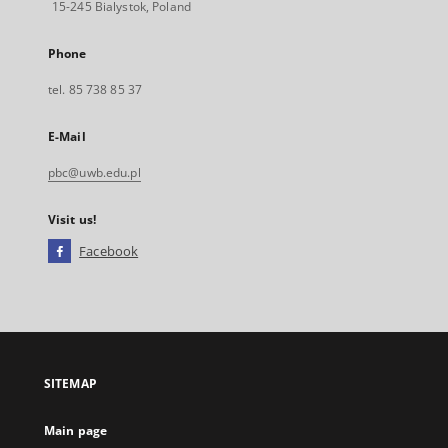
15-245 Bialystok, Poland
Phone
tel. 85 738 85 37
E-Mail
pbc@uwb.edu.pl
Visit us!
Facebook
External
link,
will
open
in
a
SITEMAP
new
tab
Main page