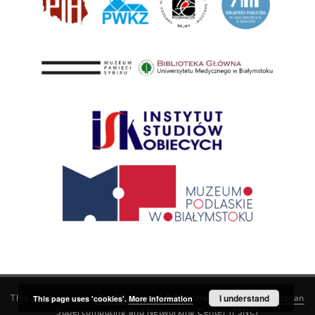
This service runs on
DInGO dLibra 6.3.21
software created by
I understand
Poznan
This page uses 'cookies'.
More information
Supercomputing and Networking Center (PSNC)