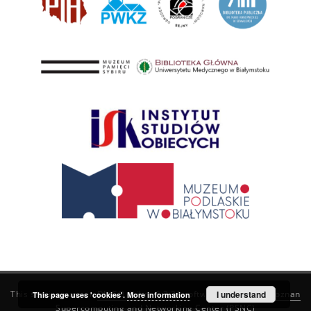
This service runs on
DInGO dLibra 6.3.21
software created by
I understand
Poznan
This page uses 'cookies'.
More information
Supercomputing and Networking Center (PSNC)