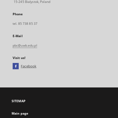
15-245 Bialystok, Poland
Phone
tel. 85 738 85 37
E-Mail
pbc@uwb.edu.pl
Visit us!
Facebook
External
link,
will
open
in
a
SITEMAP
new
tab
Main page