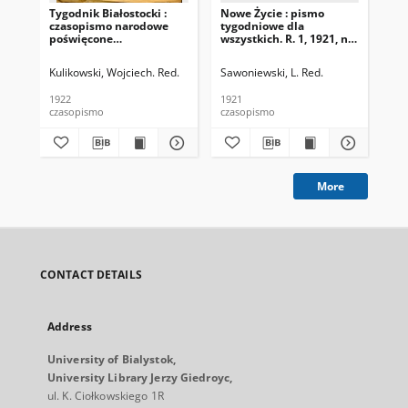
Tygodnik Białostocki :
Nowe Życie : pismo
Dro
czasopismo narodowe
tygodniowe dla
Nr 
poświęcone
wszystkich. R. 1, 1921, nr
zagadnieniom
15
politycznym, społecznym
Kulikowski, Wojciech. Red.
Sawoniewski, L. Red.
i ekonomicznym z
uwzględnieniem spraw
1922
1921
193
miejscowych. 1922 R. 1
czasopismo
czasopismo
cza
Nr 1
More
CONTACT DETAILS
Address
University of Bialystok,
University Library Jerzy Giedroyc,
ul. K. Ciołkowskiego 1R