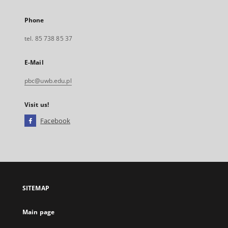
Phone
tel. 85 738 85 37
E-Mail
pbc@uwb.edu.pl
Visit us!
Facebook
External
link,
will
open
in
a
SITEMAP
new
tab
Main page