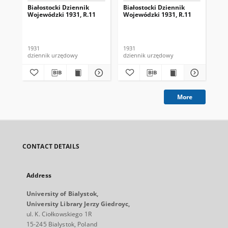
Białostocki Dziennik
Białostocki Dziennik
Bia
Wojewódzki 1931, R.11
Wojewódzki 1931, R.11
Wo
1931
1931
193
dziennik urzędowy
dziennik urzędowy
dzi
More
CONTACT DETAILS
Address
University of Bialystok,
University Library Jerzy Giedroyc,
ul. K. Ciołkowskiego 1R
15-245 Bialystok, Poland