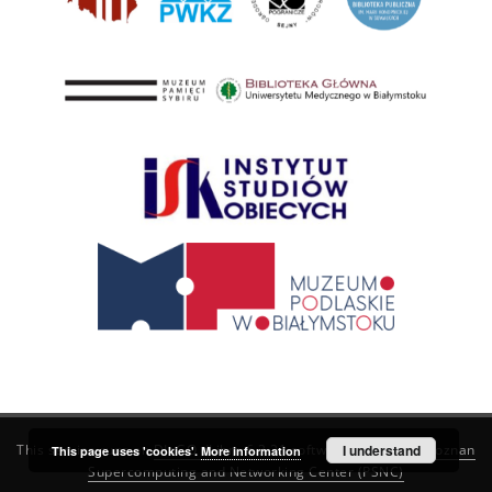
This service runs on
DInGO dLibra 6.3.21
software created by
I understand
Poznan
This page uses 'cookies'.
More information
Supercomputing and Networking Center (PSNC)