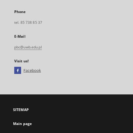
Phone
tel. 85 738 85 37
E-Mail
pbc@uwb.edu.pl
Visit us!
Facebook
External
link,
will
open
in
a
SITEMAP
new
tab
Main page