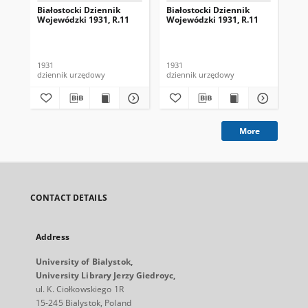
Białostocki Dziennik
Białostocki Dziennik
Bia
Wojewódzki 1931, R.11
Wojewódzki 1931, R.11
Wo
1931
1931
193
dziennik urzędowy
dziennik urzędowy
dzi
More
CONTACT DETAILS
Address
University of Bialystok,
University Library Jerzy Giedroyc,
ul. K. Ciołkowskiego 1R
15-245 Bialystok, Poland