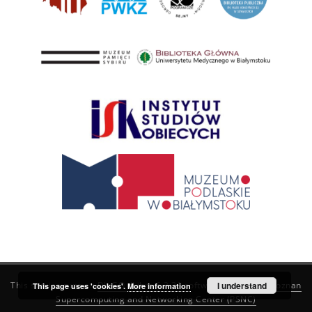
This service runs on
DInGO dLibra 6.3.21
software created by
I understand
Poznan
This page uses 'cookies'.
More information
Supercomputing and Networking Center (PSNC)