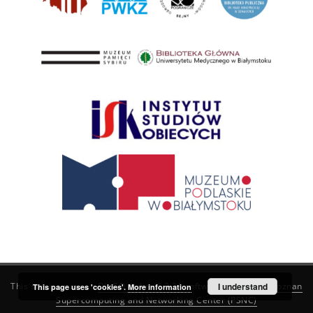
This service runs on
DInGO dLibra 6.3.21
software created by
I understand
Poznan
This page uses 'cookies'.
More information
Supercomputing and Networking Center (PSNC)