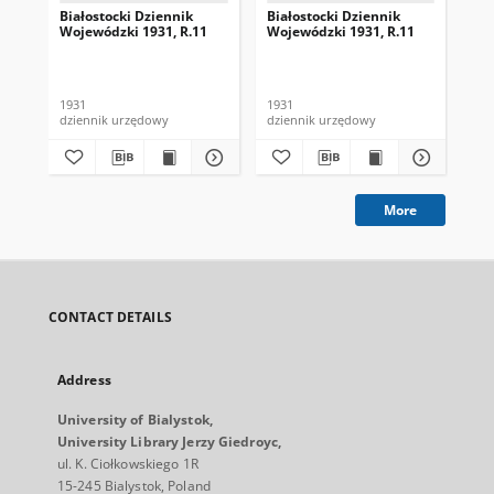
Białostocki Dziennik
Białostocki Dziennik
Bia
Wojewódzki 1931, R.11
Wojewódzki 1931, R.11
Wo
1931
1931
193
dziennik urzędowy
dziennik urzędowy
dzi
More
CONTACT DETAILS
Address
University of Bialystok,
University Library Jerzy Giedroyc,
ul. K. Ciołkowskiego 1R
15-245 Bialystok, Poland