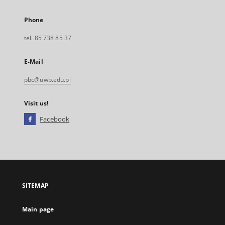
Phone
tel. 85 738 85 37
E-Mail
pbc@uwb.edu.pl
Visit us!
Facebook
External
link,
will
open
in
a
SITEMAP
new
tab
Main page