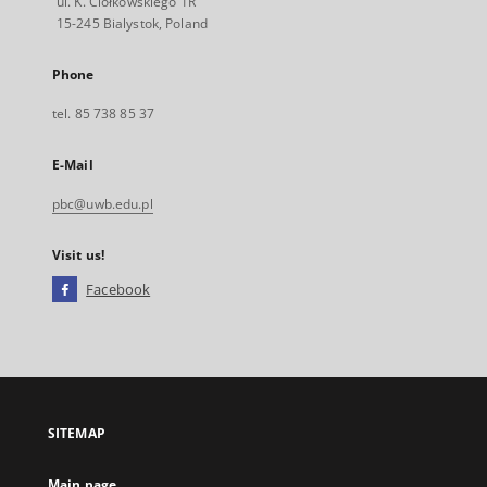
ul. K. Ciołkowskiego 1R
15-245 Bialystok, Poland
Phone
tel. 85 738 85 37
E-Mail
pbc@uwb.edu.pl
Visit us!
Facebook
External
link,
will
open
in
a
SITEMAP
new
tab
Main page