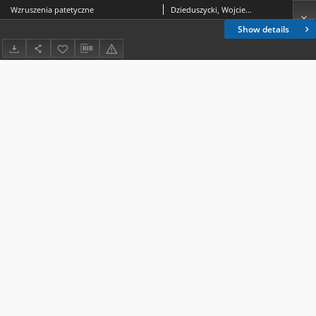
Wzruszenia patetyczne
Dzieduszycki, Wojciech (1848-1909)
Show details