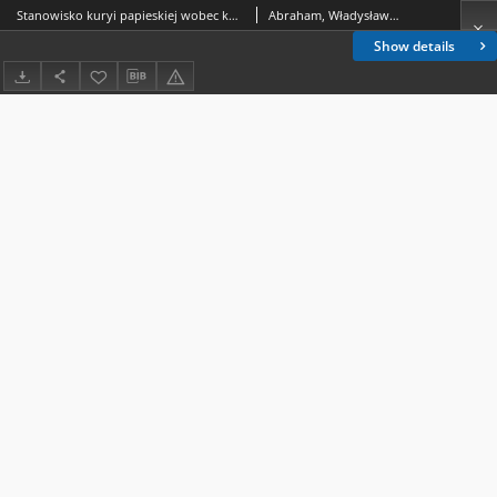
Stanowisko kuryi papieskiej wobec koronacyi Łokietka
Abraham, Władysław (1860-1941)
Show details